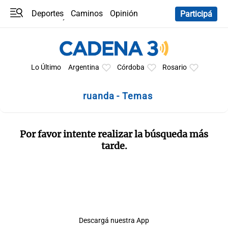
Deportes
Caminos
Opinión
Participá
Programas
Últimas coberturas
Últimas 24 h
En YouTube
Clima
Horóscopo
Lo Último
Argentina
Córdoba
Rosario
ruanda - Temas
Por favor intente realizar la búsqueda más
tarde.
Descargá nuestra App