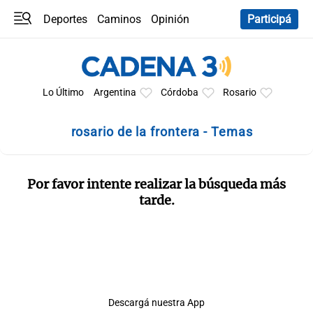
Deportes
Caminos
Opinión
Participá
Programas
Últimas coberturas
Últimas 24 h
En YouTube
Clima
Horóscopo
Lo Último
Argentina
Córdoba
Rosario
rosario de la frontera - Temas
Por favor intente realizar la búsqueda más
tarde.
Descargá nuestra App