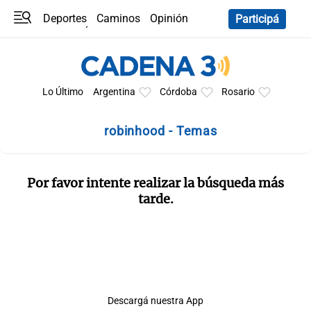
Deportes
Caminos
Opinión
Participá
Programas
Últimas coberturas
Últimas 24 h
En YouTube
Clima
Horóscopo
Lo Último
Argentina
Córdoba
Rosario
robinhood - Temas
Por favor intente realizar la búsqueda más
tarde.
Descargá nuestra App