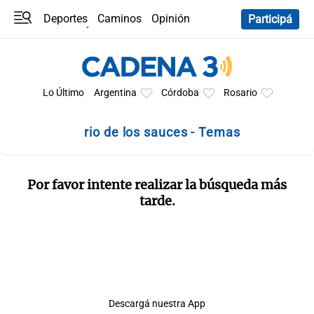
Deportes
Caminos
Opinión
Participá
Programas
Últimas coberturas
Últimas 24 h
En YouTube
Clima
Horóscopo
Lo Último
Argentina
Córdoba
Rosario
rio de los sauces - Temas
Por favor intente realizar la búsqueda más
tarde.
Descargá nuestra App