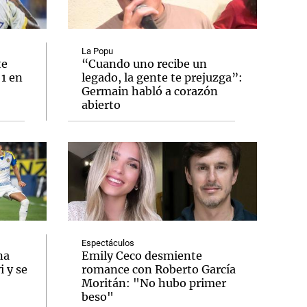
La Popu
te
“Cuando uno recibe un
 1 en
legado, la gente te prejuzga”:
Notas
Germain habló a corazón
tas
Notas
abierto
Venezuela de
 Groenlandia
Comprometidos
Madur
Espectáculos
na
Emily Ceco desmiente
 y se
romance con Roberto García
Moritán: "No hubo primer
beso"