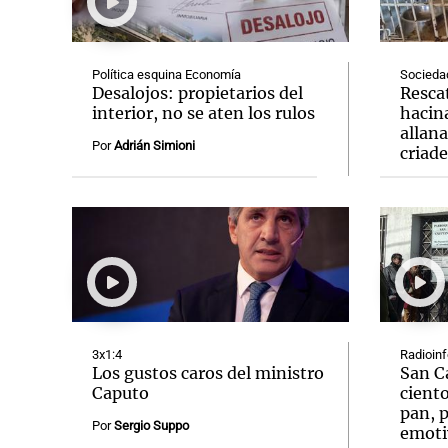
Política esquina Economía
Socieda
Desalojos: propietarios del
Resca
interior, no se aten los rulos
hacin
allan
Notas
Notas
Por
Adrián Simioni
criad
Editorial
Mundial 2026
La Sol
3x1:4
Radioin
Los gustos caros del ministro
San C
Caputo
ciento
pan, p
Por
Sergio Suppo
emoti