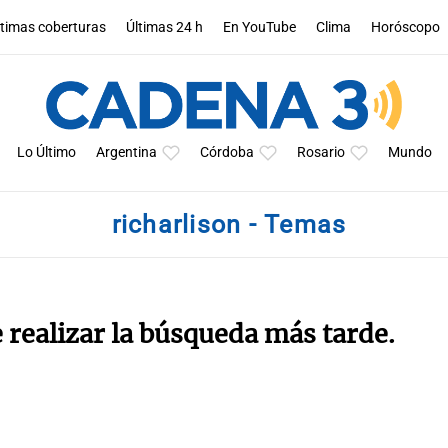
ltimas coberturas
Últimas 24 h
En YouTube
Clima
Horóscopo
Lo Último
Argentina
Córdoba
Rosario
Mundo
richarlison - Temas
e realizar la búsqueda más tarde.