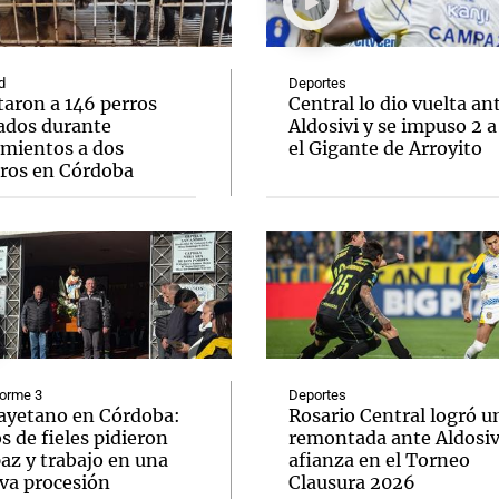
d
Deportes
taron a 146 perros
Central lo dio vuelta an
ados durante
Aldosivi y se impuso 2 a
amientos a dos
el Gigante de Arroyito
Notas
Notas
No
eros en Córdoba
e en Cadena 3
El huracán de Arequito
Cadena 3 en
forme 3
Deportes
ayetano en Córdoba:
Rosario Central logró u
s de fieles pidieron
remontada ante Aldosivi
az y trabajo en una
afianza en el Torneo
va procesión
Clausura 2026