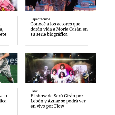
Espectáculos
a
Conocé a los actores que
a,
darán vida a Moria Casán en
Notas
lete
su serie biográfica
tas
Notas
Venezuela de
 Groenlandia
Comprometidos
Madur
Flow
 2-0
El show de Serú Girán por
lica
Lebón y Aznar se podrá ver
en vivo por Flow