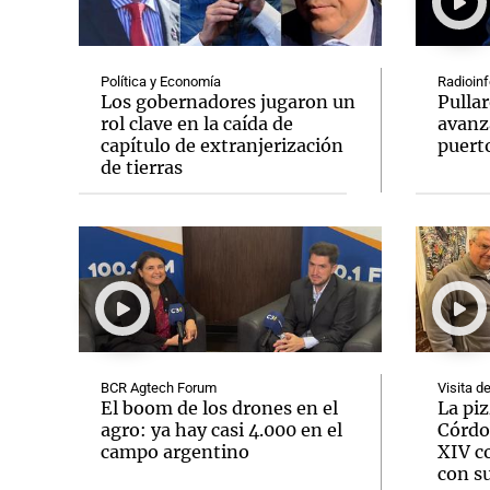
Política y Economía
Radioinf
Los gobernadores jugaron un
Pullar
rol clave en la caída de
avanz
capítulo de extranjerización
puert
Notas
Notas
de tierras
Editorial
Mundial 2026
La Sol
BCR Agtech Forum
Visita d
El boom de los drones en el
La pi
agro: ya hay casi 4.000 en el
Córdo
campo argentino
XIV c
con su