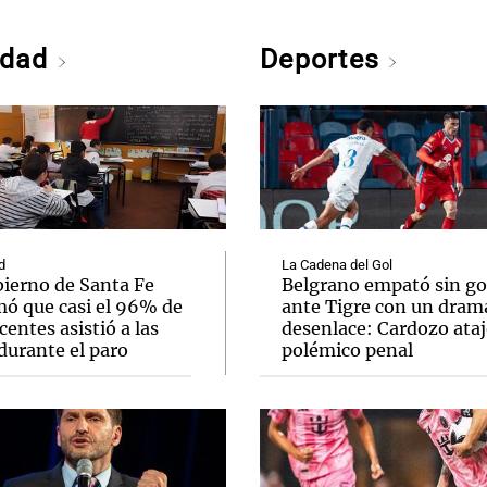
edad
Deportes
d
La Cadena del Gol
bierno de Santa Fe
Belgrano empató sin go
mó que casi el 96% de
ante Tigre con un dram
centes asistió a las
desenlace: Cardozo ata
durante el paro
polémico penal