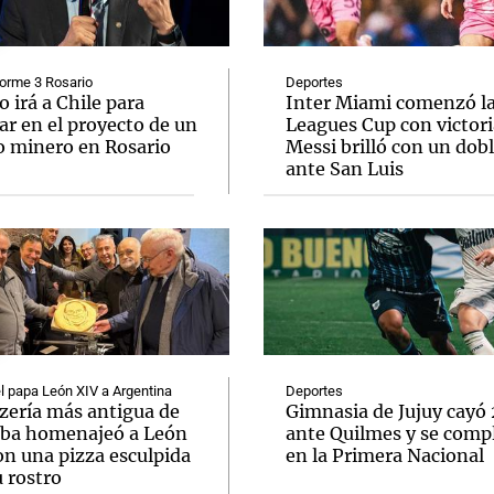
orme 3 Rosario
Deportes
o irá a Chile para
Inter Miami comenzó l
ar en el proyecto de un
Leagues Cup con victori
o minero en Rosario
Messi brilló con un dob
Notas
Notas
No
ante San Luis
e en Cadena 3
El huracán de Arequito
Cadena 3 en
el papa León XIV a Argentina
Deportes
zzería más antigua de
Gimnasia de Jujuy cayó
ba homenajeó a León
ante Quilmes y se comp
on una pizza esculpida
en la Primera Nacional
 rostro