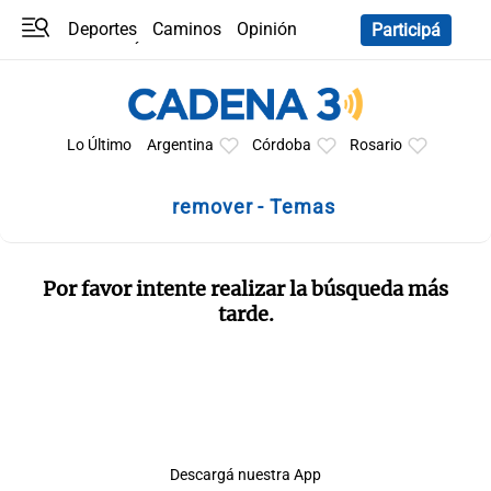
Deportes
Caminos
Opinión
Participá
Programas
Últimas coberturas
Últimas 24 h
En YouTube
Clima
Horóscopo
Lo Último
Argentina
Córdoba
Rosario
remover - Temas
Por favor intente realizar la búsqueda más
tarde.
Descargá nuestra App