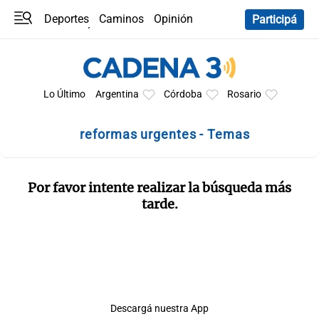
Deportes
Caminos
Opinión
Participá
Programas
Últimas coberturas
Últimas 24 h
En YouTube
Clima
Horóscopo
Lo Último
Argentina
Córdoba
Rosario
reformas urgentes - Temas
Por favor intente realizar la búsqueda más
tarde.
Descargá nuestra App