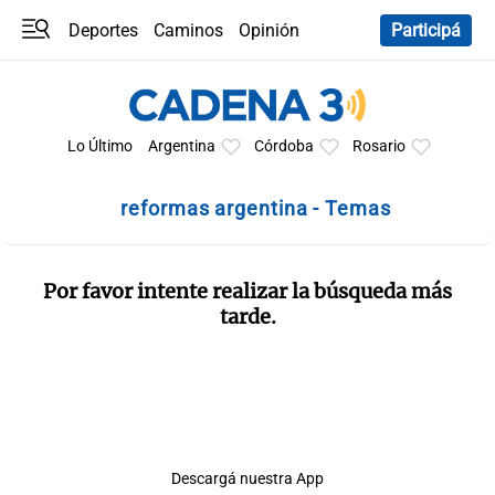
Deportes
Caminos
Opinión
Participá
Programas
Últimas coberturas
Últimas 24 h
En YouTube
Clima
Horóscopo
Lo Último
Argentina
Córdoba
Rosario
reformas argentina - Temas
Por favor intente realizar la búsqueda más
tarde.
Descargá nuestra App