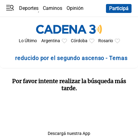
Deportes
Caminos
Opinión
Participá
Programas
Últimas coberturas
Últimas 24 h
En YouTube
Clima
Horóscopo
Lo Último
Argentina
Córdoba
Rosario
reducido por el segundo ascenso - Temas
Por favor intente realizar la búsqueda más
tarde.
Descargá nuestra App