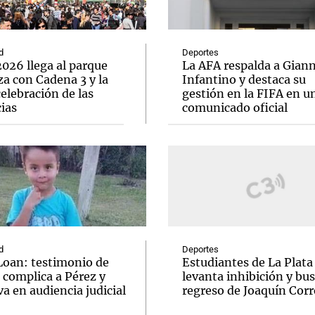
d
Deportes
026 llega al parque
La AFA respalda a Giann
a con Cadena 3 y la
Infantino y destaca su
elebración de las
gestión en la FIFA en u
Notas
Notas
No
ias
comunicado oficial
e en Cadena 3
El huracán de Arequito
Cadena 3 en
d
Deportes
Loan: testimonio de
Estudiantes de La Plata
 complica a Pérez y
levanta inhibición y bus
va en audiencia judicial
regreso de Joaquín Corr