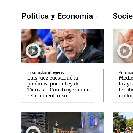
Política y Economía
Soci
Informados al regreso
Amamos 
Luis Juez cuestionó la
Medic
polémica por la Ley de
la ay
Tierras: "Construyeron un
fertil
relato mentiroso"
millo