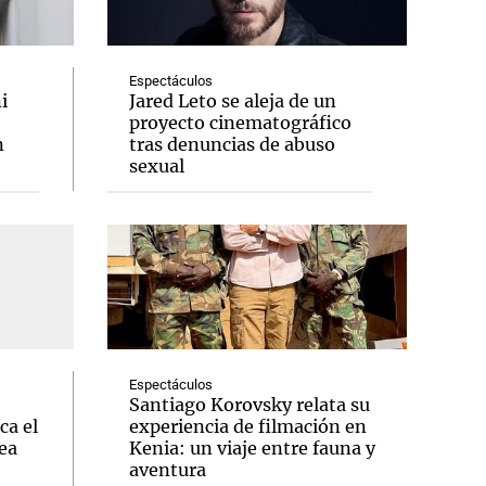
Espectáculos
i
Jared Leto se aleja de un
proyecto cinematográfico
Notas
n
tras denuncias de abuso
tas
Notas
sexual
Venezuela de
 Groenlandia
Comprometidos
Madur
Espectáculos
Santiago Korovsky relata su
ca el
experiencia de filmación en
ea
Kenia: un viaje entre fauna y
aventura