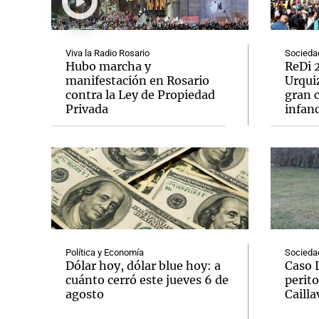
Viva la Radio Rosario
Socieda
Hubo marcha y
ReDi 2
manifestación en Rosario
Urquiz
contra la Ley de Propiedad
gran c
Notas
Notas
Privada
infanc
Editorial
Mundial 2026
La Sol
Política y Economía
Socieda
Dólar hoy, dólar blue hoy: a
Caso 
cuánto cerró este jueves 6 de
perito
agosto
Cailla