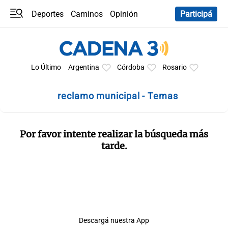
Deportes
Caminos
Opinión
Participá
Programas
Últimas coberturas
Últimas 24 h
En YouTube
Clima
Horóscopo
Lo Último
Argentina
Córdoba
Rosario
reclamo municipal - Temas
Por favor intente realizar la búsqueda más
tarde.
Descargá nuestra App