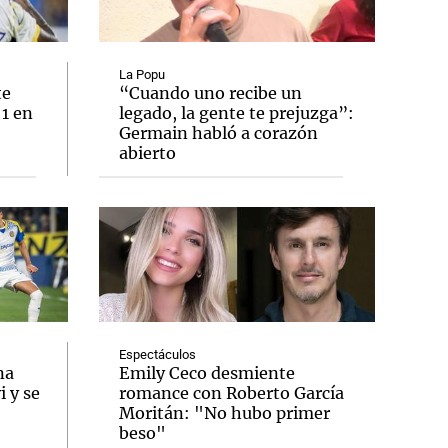
La Popu
te
“Cuando uno recibe un
 1 en
legado, la gente te prejuzga”:
Notas
Germain habló a corazón
tas
Notas
abierto
Venezuela de
 Groenlandia
Comprometidos
Madur
Espectáculos
na
Emily Ceco desmiente
 y se
romance con Roberto García
Moritán: "No hubo primer
beso"