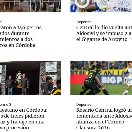
d
Deportes
taron a 146 perros
Central lo dio vuelta an
ados durante
Aldosivi y se impuso 2 a
amientos a dos
el Gigante de Arroyito
Notas
Notas
No
eros en Córdoba
e en Cadena 3
El huracán de Arequito
Cadena 3 en
forme 3
Deportes
ayetano en Córdoba:
Rosario Central logró u
s de fieles pidieron
remontada ante Aldosivi
az y trabajo en una
afianza en el Torneo
va procesión
Clausura 2026