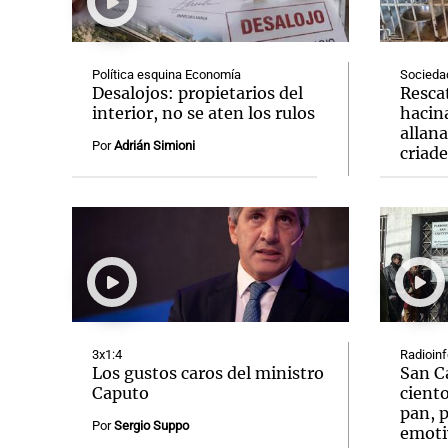
Política esquina Economía
Socieda
Desalojos: propietarios del
Resca
interior, no se aten los rulos
hacin
allan
Notas
Notas
Por
Adrián Simioni
criad
Editorial
Mundial 2026
La Sol
3x1:4
Radioin
Los gustos caros del ministro
San C
Caputo
ciento
pan, p
Por
Sergio Suppo
emoti