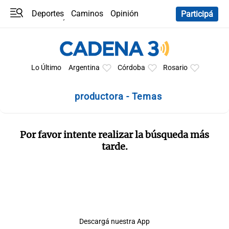
Deportes
Caminos
Opinión
Participá
Programas
Últimas coberturas
Últimas 24 h
En YouTube
Clima
Horóscopo
Lo Último
Argentina
Córdoba
Rosario
productora - Temas
Por favor intente realizar la búsqueda más
tarde.
Descargá nuestra App