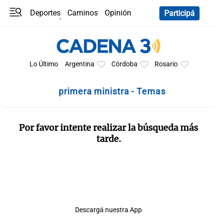
Deportes
Caminos
Opinión
Participá
Programas
Últimas coberturas
Últimas 24 h
En YouTube
Clima
Horóscopo
Lo Último
Argentina
Córdoba
Rosario
primera ministra - Temas
Por favor intente realizar la búsqueda más
tarde.
Descargá nuestra App