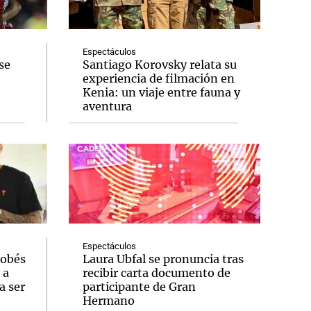
Espectáculos
se
Santiago Korovsky relata su
experiencia de filmación en
Notas
Kenia: un viaje entre fauna y
tas
Notas
aventura
Venezuela de
 Groenlandia
Comprometidos
Madur
Espectáculos
dobés
Laura Ubfal se pronuncia tras
 a
recibir carta documento de
a ser
participante de Gran
Hermano