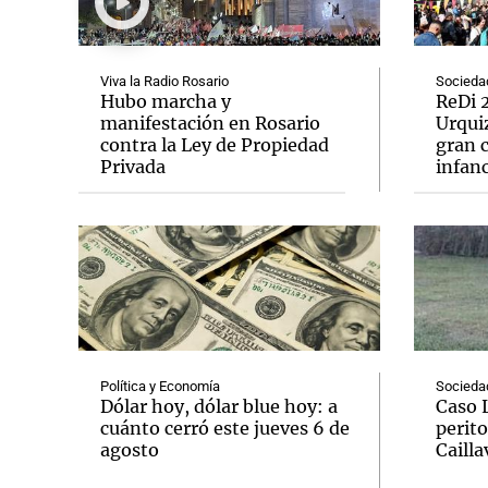
Viva la Radio Rosario
Socieda
Hubo marcha y
ReDi 2
manifestación en Rosario
Urquiz
contra la Ley de Propiedad
gran c
Notas
Notas
Privada
infanc
Editorial
Mundial 2026
La Sol
Política y Economía
Socieda
Dólar hoy, dólar blue hoy: a
Caso 
cuánto cerró este jueves 6 de
perito
agosto
Cailla