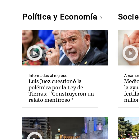
Política y Economía
Soci
Informados al regreso
Amamos 
Luis Juez cuestionó la
Medic
polémica por la Ley de
la ay
Tierras: "Construyeron un
fertil
relato mentiroso"
millo