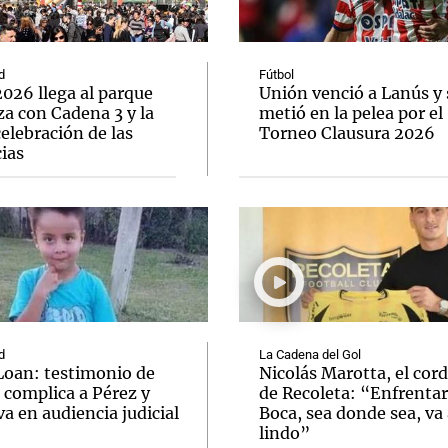
d
Fútbol
026 llega al parque
Unión venció a Lanús y 
a con Cadena 3 y la
metió en la pelea por el
elebración de las
Torneo Clausura 2026
Notas
Notas
No
ias
e en Cadena 3
El huracán de Arequito
Cadena 3 en
d
La Cadena del Gol
Loan: testimonio de
Nicolás Marotta, el cor
 complica a Pérez y
de Recoleta: “Enfrentar
va en audiencia judicial
Boca, sea donde sea, va 
lindo”