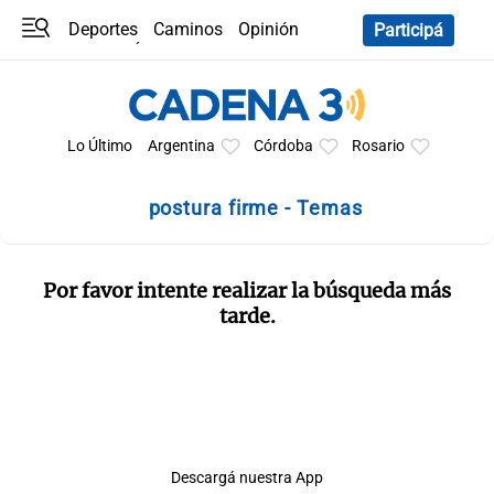
Deportes
Caminos
Opinión
Participá
Programas
Últimas coberturas
Últimas 24 h
En YouTube
Clima
Horóscopo
Lo Último
Argentina
Córdoba
Rosario
postura firme - Temas
Por favor intente realizar la búsqueda más
tarde.
Descargá nuestra App