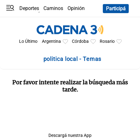
Deportes
Caminos
Opinión
Participá
Programas
Últimas coberturas
Últimas 24 h
En YouTube
Clima
Horóscopo
Lo Último
Argentina
Córdoba
Rosario
politica local - Temas
Por favor intente realizar la búsqueda más
tarde.
Descargá nuestra App