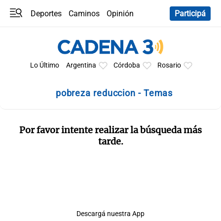
Deportes
Caminos
Opinión
Participá
Programas
Últimas coberturas
Últimas 24 h
En YouTube
Clima
Horóscopo
Lo Último
Argentina
Córdoba
Rosario
pobreza reduccion - Temas
Por favor intente realizar la búsqueda más
tarde.
Descargá nuestra App