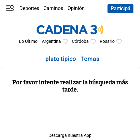
Deportes
Caminos
Opinión
Participá
Programas
Últimas coberturas
Últimas 24 h
En YouTube
Clima
Horóscopo
Lo Último
Argentina
Córdoba
Rosario
plato tipico - Temas
Por favor intente realizar la búsqueda más
tarde.
Descargá nuestra App