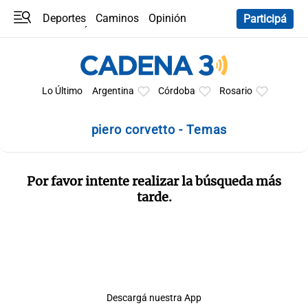
Deportes
Caminos
Opinión
Participá
Programas
Últimas coberturas
Últimas 24 h
En YouTube
Clima
Horóscopo
Lo Último
Argentina
Córdoba
Rosario
piero corvetto - Temas
Por favor intente realizar la búsqueda más
tarde.
Descargá nuestra App