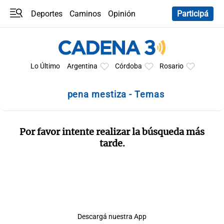
Deportes
Caminos
Opinión
Participá
Programas
Últimas coberturas
Últimas 24 h
En YouTube
Clima
Horóscopo
Lo Último
Argentina
Córdoba
Rosario
pena mestiza - Temas
Por favor intente realizar la búsqueda más
tarde.
Descargá nuestra App