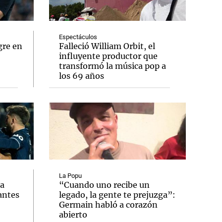
Espectáculos
gre en
Falleció William Orbit, el
influyente productor que
Notas
transformó la música pop a
tas
Notas
los 69 años
Venezuela de
 Groenlandia
Comprometidos
Madur
La Popu
ia
“Cuando uno recibe un
antes
legado, la gente te prejuzga”:
Germain habló a corazón
abierto