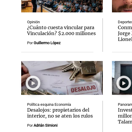
Opinión
Deporte
¿Cuánto cuesta vincular para
Conmo
Vinculación? $2.000 millones
Jorge 
Lione
Notas
Notas
Por
Guillermo López
Editorial
Mundial 2026
La Sol
Política esquina Economía
Panoram
Desalojos: propietarios del
Inves
interior, no se aten los rulos
millon
Talam
Por
Adrián Simioni