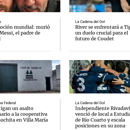
s
La Cadena del Gol
ción mundial: murió
River se enfrentará a Ti
Messi, el padre de
un duelo crucial para el
l
futuro de Coudet
Notas
Notas
No
e en Cadena 3
El huracán de Arequito
Cadena 3 en
a Federal
La Cadena del Gol
tigan un asalto
Independiente Rivadav
ario a la cooperativa
venció de local a Estudi
ochita en Villa María
de Río Cuarto y escala
posiciones en su zona