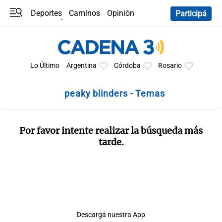
Deportes
Caminos
Opinión
Participá
Programas
Últimas coberturas
Últimas 24 h
En YouTube
Clima
Horóscopo
Lo Último
Argentina
Córdoba
Rosario
peaky blinders - Temas
Por favor intente realizar la búsqueda más
tarde.
Descargá nuestra App