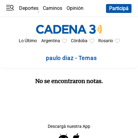
Deportes
Caminos
Opinión
Participá
Programas
Últimas coberturas
Últimas 24 h
En YouTube
Clima
Horóscopo
Lo Último
Argentina
Córdoba
Rosario
paulo diaz - Temas
No se encontraron notas.
Descargá nuestra App