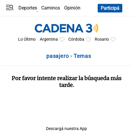
Deportes
Caminos
Opinión
Participá
Programas
Últimas coberturas
Últimas 24 h
En YouTube
Clima
Horóscopo
Lo Último
Argentina
Córdoba
Rosario
pasajero - Temas
Por favor intente realizar la búsqueda más
tarde.
Descargá nuestra App