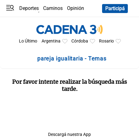
Deportes
Caminos
Opinión
Participá
Programas
Últimas coberturas
Últimas 24 h
En YouTube
Clima
Horóscopo
Lo Último
Argentina
Córdoba
Rosario
pareja igualitaria - Temas
Por favor intente realizar la búsqueda más
tarde.
Descargá nuestra App