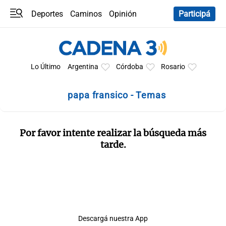
Deportes
Caminos
Opinión
Participá
Programas
Últimas coberturas
Últimas 24 h
En YouTube
Clima
Horóscopo
Lo Último
Argentina
Córdoba
Rosario
papa fransico - Temas
Por favor intente realizar la búsqueda más
tarde.
Descargá nuestra App