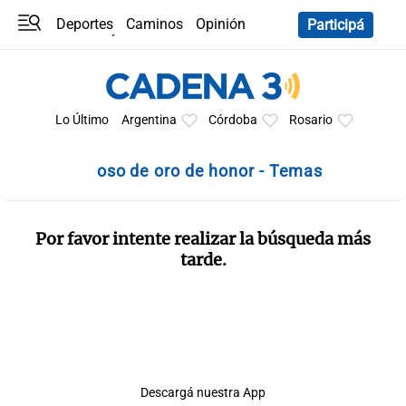
Deportes
Caminos
Opinión
Participá
Programas
Últimas coberturas
Últimas 24 h
En YouTube
Clima
Horóscopo
Lo Último
Argentina
Córdoba
Rosario
oso de oro de honor - Temas
Por favor intente realizar la búsqueda más
tarde.
Descargá nuestra App