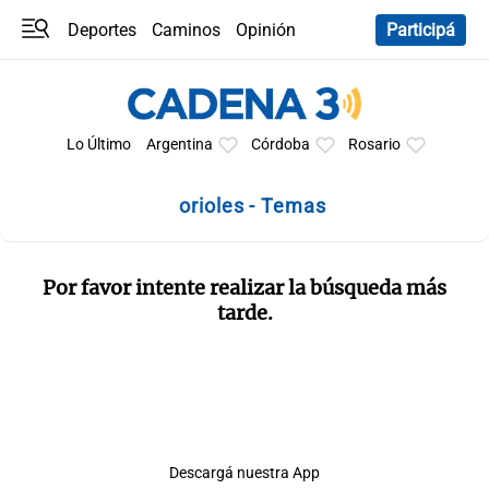
Deportes
Caminos
Opinión
Participá
Programas
Últimas coberturas
Últimas 24 h
En YouTube
Clima
Horóscopo
Lo Último
Argentina
Córdoba
Rosario
orioles - Temas
Por favor intente realizar la búsqueda más
tarde.
Descargá nuestra App