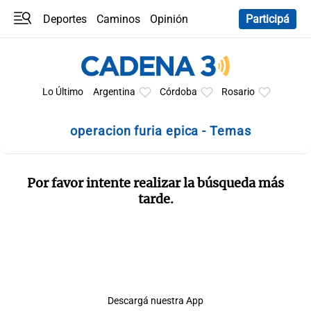
Deportes
Caminos
Opinión
Participá
Programas
Últimas coberturas
Últimas 24 h
En YouTube
Clima
Horóscopo
Lo Último
Argentina
Córdoba
Rosario
operacion furia epica - Temas
Por favor intente realizar la búsqueda más
tarde.
Descargá nuestra App