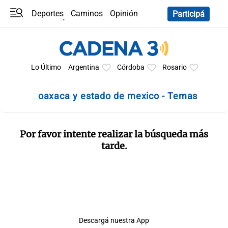
Deportes
Caminos
Opinión
Participá
Programas
Últimas coberturas
Últimas 24 h
En YouTube
Clima
Horóscopo
Lo Último
Argentina
Córdoba
Rosario
oaxaca y estado de mexico - Temas
Por favor intente realizar la búsqueda más
tarde.
Descargá nuestra App