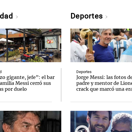
edad
Deportes
d
Deportes
o gigante, jefe”: el bar
Jorge Messi: las fotos d
familia Messi cerró sus
padre y mentor de Lione
as por duelo
crack que marcó una er