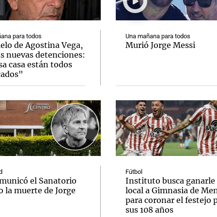
ana para todos
Una mañana para todos
uelo de Agostina Vega,
Murió Jorge Messi
as nuevas detenciones:
sa casa están todos
Notas
Notas
No
cados"
e en Cadena 3
El huracán de Arequito
Cadena 3 en
d
Fútbol
omunicó el Sanatorio
Instituto busca ganarle
o la muerte de Jorge
local a Gimnasia de Me
para coronar el festejo 
sus 108 años