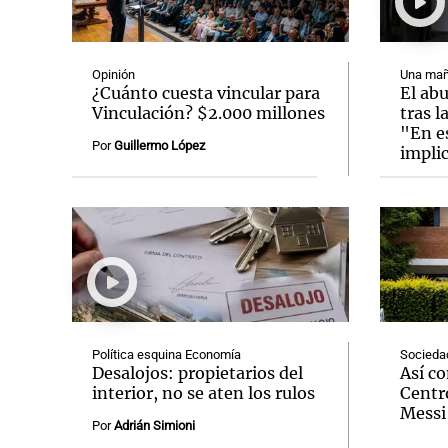
Opinión
Una mañ
¿Cuánto cuesta vincular para
El ab
Vinculación? $2.000 millones
tras l
"En e
Notas
Notas
Por
Guillermo López
impli
Editorial
Mundial 2026
La Sol
Política esquina Economía
Socieda
Desalojos: propietarios del
Así c
interior, no se aten los rulos
Centr
Messi
Por
Adrián Simioni