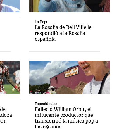
La Popu
La Rosalía de Bell Ville le
respondió a la Rosalía
Notas
española
tas
Notas
Venezuela de
 Groenlandia
Comprometidos
Madur
Espectáculos
 de
Falleció William Orbit, el
ndoza
influyente productor que
por
transformó la música pop a
los 69 años