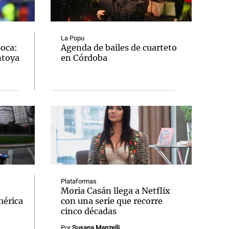
La Popu
Boca:
Agenda de bailes de cuarteto
ntoya
en Córdoba
Notas
tas
Notas
Venezuela de
 Groenlandia
Comprometidos
Madur
Plataformas
Moria Casán llega a Netflix
mérica
con una serie que recorre
cinco décadas
Por
Susana Manzelli