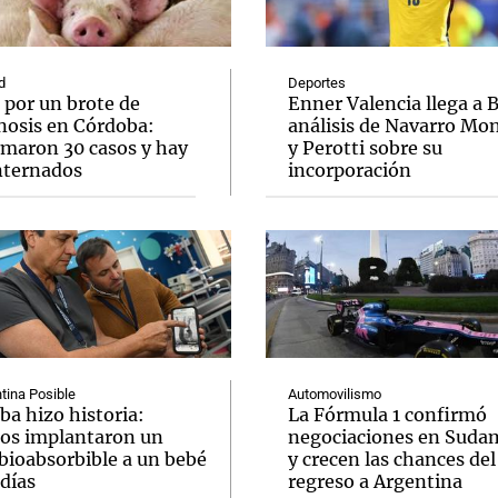
d
Deportes
 por un brote de
Enner Valencia llega a 
inosis en Córdoba:
análisis de Navarro Mo
rmaron 30 casos y hay
y Perotti sobre su
Notas
Notas
No
internados
incorporación
e en Cadena 3
El huracán de Arequito
Cadena 3 en
tina Posible
Automovilismo
ba hizo historia:
La Fórmula 1 confirmó
os implantaron un
negociaciones en Suda
bioabsorbible a un bebé
y crecen las chances del
días
regreso a Argentina