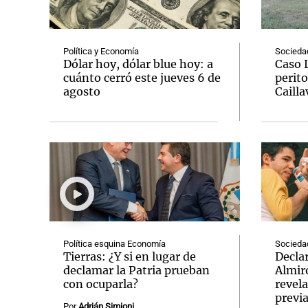
Política y Economía
Socieda
Dólar hoy, dólar blue hoy: a
Caso 
cuánto cerró este jueves 6 de
perito
agosto
Cailla
Notas
Notas
Editorial
Mundial 2026
La Sol
Política esquina Economía
Socieda
Tierras: ¿Y si en lugar de
Decla
declamar la Patria prueban
Almir
con ocuparla?
revela
previ
Por
Adrián Simioni