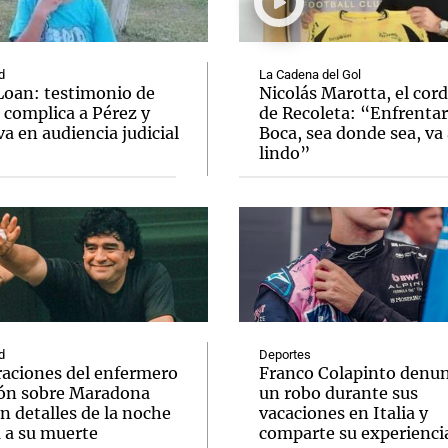
d
La Cadena del Gol
Loan: testimonio de
Nicolás Marotta, el cor
 complica a Pérez y
de Recoleta: “Enfrentar
va en audiencia judicial
Boca, sea donde sea, va 
Notas
Notas
No
lindo”
e en Cadena 3
El huracán de Arequito
Cadena 3 en
d
Deportes
raciones del enfermero
Franco Colapinto denun
ón sobre Maradona
un robo durante sus
n detalles de la noche
vacaciones en Italia y
a a su muerte
comparte su experienci