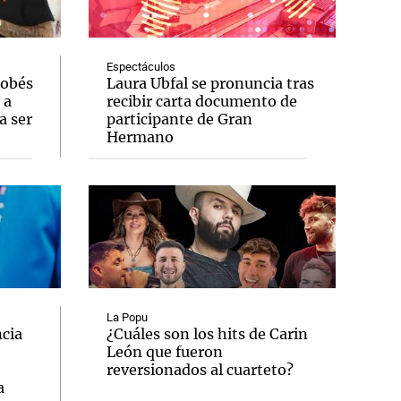
Espectáculos
dobés
Laura Ubfal se pronuncia tras
 a
recibir carta documento de
Notas
a ser
participante de Gran
tas
Notas
Hermano
Venezuela de
 Groenlandia
Comprometidos
Madur
La Popu
cia
¿Cuáles son los hits de Carin
León que fueron
reversionados al cuarteto?
a