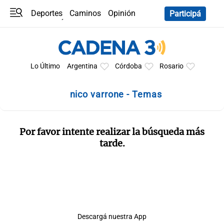
Deportes
Caminos
Opinión
Participá
Programas
Últimas coberturas
Últimas 24 h
En YouTube
Clima
Horóscopo
Lo Último
Argentina
Córdoba
Rosario
nico varrone - Temas
Por favor intente realizar la búsqueda más
tarde.
Descargá nuestra App