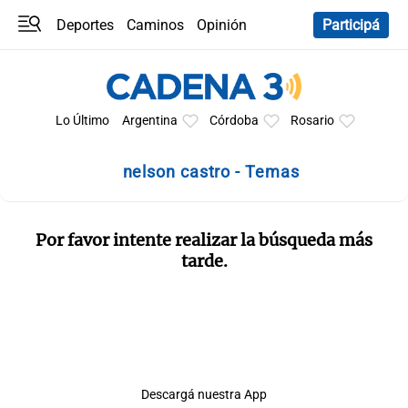
Deportes
Caminos
Opinión
Participá
Programas
Últimas coberturas
Últimas 24 h
En YouTube
Clima
Horóscopo
Lo Último
Argentina
Córdoba
Rosario
nelson castro - Temas
Por favor intente realizar la búsqueda más
tarde.
Descargá nuestra App