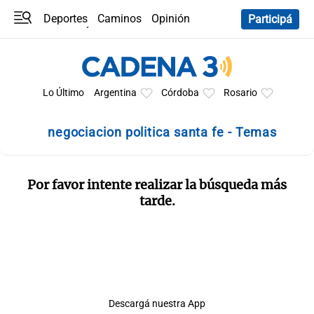
Deportes
Caminos
Opinión
Participá
Programas
Últimas coberturas
Últimas 24 h
En YouTube
Clima
Horóscopo
Lo Último
Argentina
Córdoba
Rosario
negociacion politica santa fe - Temas
Por favor intente realizar la búsqueda más
tarde.
Descargá nuestra App