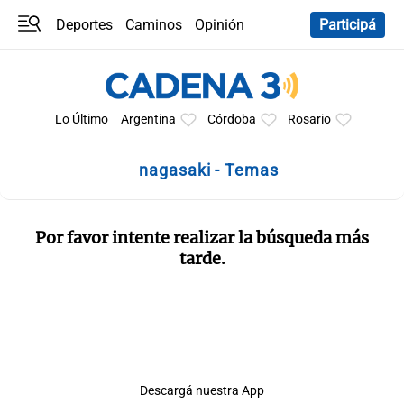
Deportes
Caminos
Opinión
Participá
Programas
Últimas coberturas
Últimas 24 h
En YouTube
Clima
Horóscopo
Lo Último
Argentina
Córdoba
Rosario
nagasaki - Temas
Por favor intente realizar la búsqueda más
tarde.
Descargá nuestra App