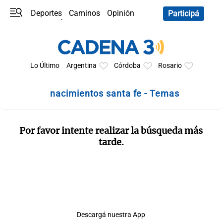
Deportes
Caminos
Opinión
Participá
Programas
Últimas coberturas
Últimas 24 h
En YouTube
Clima
Horóscopo
Lo Último
Argentina
Córdoba
Rosario
nacimientos santa fe - Temas
Por favor intente realizar la búsqueda más
tarde.
Descargá nuestra App