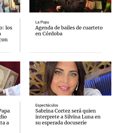
La Popu
: los
Agenda de bailes de cuarteto
a
en Córdoba
Notas
 con
tas
Notas
Venezuela de
 Groenlandia
Comprometidos
Madur
Espectáculos
 Papa
Sabrina Cortez será quien
dio
interprete a Silvina Luna en
ta a
su esperada docuserie