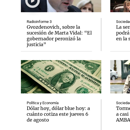
Radioinforme 3
Socieda
Gvozdenovich, sobre la
La se
sucesión de Marta Vidal: “El
podrá 
gobernador peronizó la
en la 
Notas
Notas
justicia”
Editorial
Mundial 2026
La Sol
Política y Economía
Socieda
Dólar hoy, dólar blue hoy: a
Torme
cuánto cotiza este jueves 6
a casi
de agosto
AMB