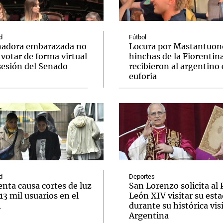
d
Fútbol
nadora embarazada no
Locura por Mastantuono
votar de forma virtual
hinchas de la Fiorentin
sesión del Senado
recibieron al argentino
Notas
Notas
No
euforia
e en Cadena 3
El huracán de Arequito
Cadena 3 en
d
Deportes
nta causa cortes de luz
San Lorenzo solicita al
 13 mil usuarios en el
León XIV visitar su esta
A
durante su histórica visi
Argentina