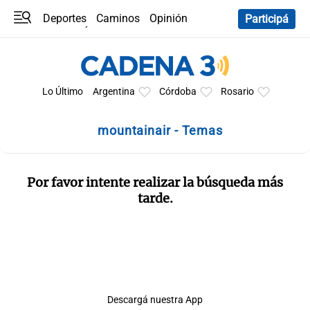
Deportes
Caminos
Opinión
Participá
Programas
Últimas coberturas
Últimas 24 h
En YouTube
Clima
Horóscopo
Lo Último
Argentina
Córdoba
Rosario
mountainair - Temas
Por favor intente realizar la búsqueda más
tarde.
Descargá nuestra App