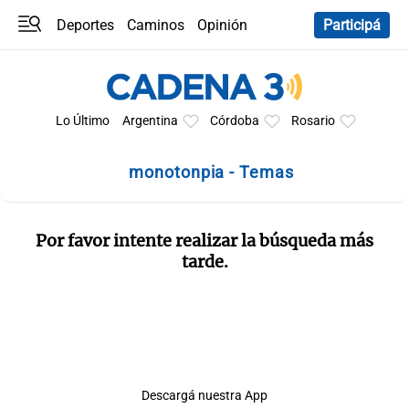
Deportes
Caminos
Opinión
Participá
Programas
Últimas coberturas
Últimas 24 h
En YouTube
Clima
Horóscopo
Lo Último
Argentina
Córdoba
Rosario
monotonpia - Temas
Por favor intente realizar la búsqueda más
tarde.
Descargá nuestra App