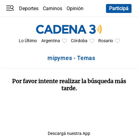
Deportes
Caminos
Opinión
Participá
Programas
Últimas coberturas
Últimas 24 h
En YouTube
Clima
Horóscopo
Lo Último
Argentina
Córdoba
Rosario
mipymes - Temas
Por favor intente realizar la búsqueda más
tarde.
Descargá nuestra App