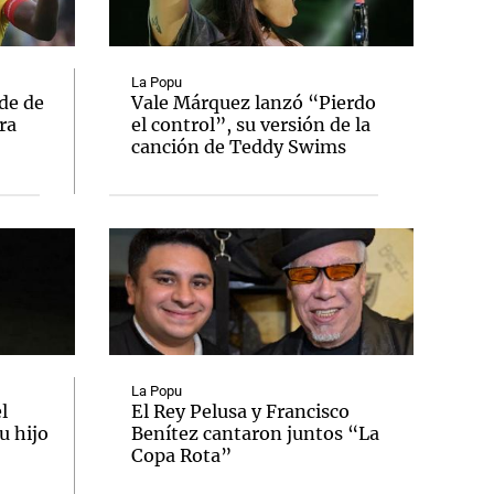
La Popu
de de
Vale Márquez lanzó “Pierdo
ra
el control”, su versión de la
Notas
canción de Teddy Swims
tas
Notas
Venezuela de
 Groenlandia
Comprometidos
Madur
La Popu
l
El Rey Pelusa y Francisco
u hijo
Benítez cantaron juntos “La
Copa Rota”