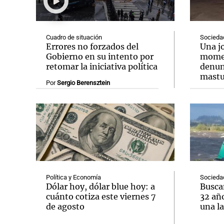
Cuadro de situación
Socieda
Errores no forzados del
Una jo
Gobierno en su intento por
momen
retomar la iniciativa política
denun
Notas
Notas
mastur
Por
Sergio Berensztein
Editorial
Mundial 2026
La Sol
Política y Economía
Socieda
Dólar hoy, dólar blue hoy: a
Buscan
cuánto cotiza este viernes 7
32 añ
de agosto
una l