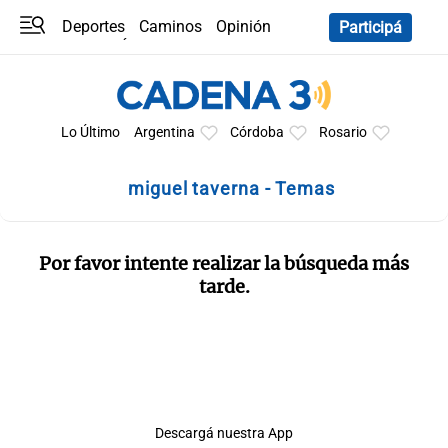
Deportes
Caminos
Opinión
Participá
Programas
Últimas coberturas
Últimas 24 h
En YouTube
Clima
Horóscopo
Lo Último
Argentina
Córdoba
Rosario
miguel taverna - Temas
Por favor intente realizar la búsqueda más
tarde.
Descargá nuestra App