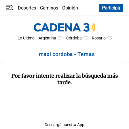
Deportes
Caminos
Opinión
Participá
Programas
Últimas coberturas
Últimas 24 h
En YouTube
Clima
Horóscopo
Lo Último
Argentina
Córdoba
Rosario
maxi cordoba - Temas
Por favor intente realizar la búsqueda más
tarde.
Descargá nuestra App