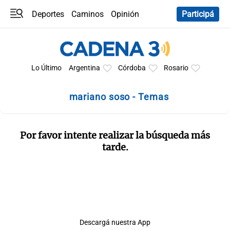
Deportes
Caminos
Opinión
Participá
Programas
Últimas coberturas
Últimas 24 h
En YouTube
Clima
Horóscopo
Lo Último
Argentina
Córdoba
Rosario
mariano soso - Temas
Por favor intente realizar la búsqueda más
tarde.
Descargá nuestra App