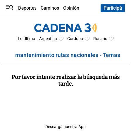
Deportes
Caminos
Opinión
Participá
Programas
Últimas coberturas
Últimas 24 h
En YouTube
Clima
Horóscopo
Lo Último
Argentina
Córdoba
Rosario
mantenimiento rutas nacionales - Temas
Por favor intente realizar la búsqueda más
tarde.
Descargá nuestra App