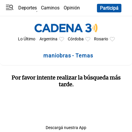
Deportes
Caminos
Opinión
Participá
Programas
Últimas coberturas
Últimas 24 h
En YouTube
Clima
Horóscopo
Lo Último
Argentina
Córdoba
Rosario
maniobras - Temas
Por favor intente realizar la búsqueda más
tarde.
Descargá nuestra App